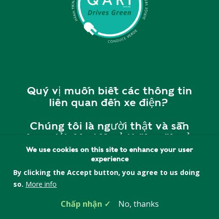
Quý vị muốn biết các thông tin
liên quan đến xe điện?
Chúng tôi là người thật và sẵn
sàng giải đáp tất cả thắc mắc của
quý vị.
We use cookies on this site to enhance your user
experience
Vui lòng liên hệ với chúng tôi tại
By clicking the Accept button, you agree to us doing
cherry@quincyasianresources.o
so.
More info
rg
hoặc
857-393-5552
để
Chấp nhận
No, thanks
được giải đáp và tư vấn.