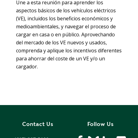
T
Une a esta reunión para aprender los
R
R
aspectos básicos de los vehículos eléctricos
E
A
(VE), incluidos los beneficios económicos y
D
T
medioambientales, y navegar el proceso de
E
S
cargar en casa o en público. Aprovechando
G
O
del mercado de los VE nuevos y usados,
I
L
comprenda y aplique los incentivos diferentes
C
A
para ahorrar del coste de un VE y/o un
P
R
cargador.
L
A
D
N
R
I
P
V
R
E
I
G
V
R
Contact Us
Follow Us
A
E
C
E