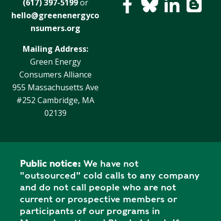
Y
(617) 397-5199
or
N
P
hello@greenenergyco
O
H
nsumers.org
L
E
Mailing Address:
I
A
C
T
Green Energy
Y
P
Consumers Alliance
U
955 Massachusetts Ave
J
M
#252 Cambridge, MA
O
P
02139
B
S
S
S
H
Public notice:
We have not
A
"outsourced" cold calls to any company
V
and do not call people who are not
E
current or prospective members or
T
participants of our programs in
H